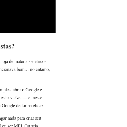
istas?
 loja de materiais elétricos
funcionava bem… no entanto,
imples: abrir o Google e
estar visível — e, nesse
o Google de forma eficaz.
gar nada para criar seu
J ou ser MEI. Ou seja,