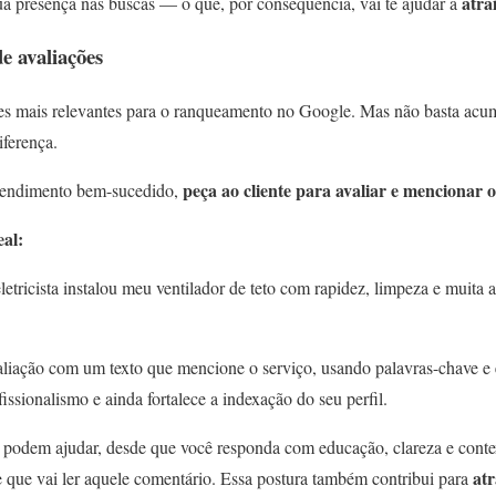
atra
ua presença nas buscas — o que, por consequência, vai te ajudar a
de avaliações
es mais relevantes para o ranqueamento no Google. Mas não basta acumu
iferença.
peça ao cliente para avaliar e mencionar o
atendimento bem-sucedido,
al:
etricista instalou meu ventilador de teto com rapidez, limpeza e muita a
aliação com um texto que mencione o serviço, usando palavras-chave e
ofissionalismo e ainda fortalece a indexação do seu perfil.
 podem ajudar, desde que você responda com educação, clareza e cont
atr
 que vai ler aquele comentário. Essa postura também contribui para