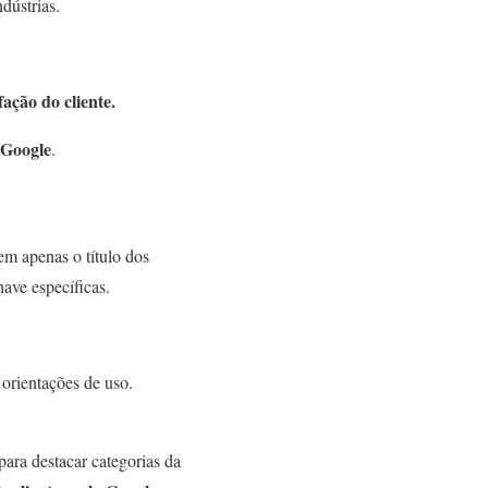
dústrias.
ação do cliente.
o Google
.
em apenas o título dos
have específicas.
 orientações de uso.
ara destacar categorias da