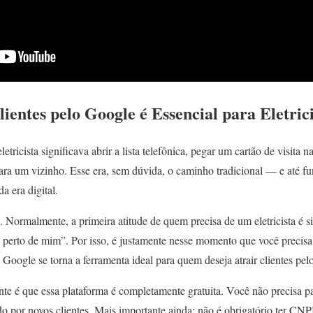
lientes pelo Google
é Essencial para Eletric
ricista significava abrir a lista telefônica, pegar um cartão de visita na
ra um vizinho. Esse era, sem dúvida, o caminho tradicional — e até 
 era digital.
 Normalmente, a primeira atitude de quem precisa de um eletricista é s
ta perto de mim”. Por isso, é justamente nesse momento que você precisa 
 Google se torna a ferramenta ideal para quem deseja atrair clientes pel
nte é que essa plataforma é completamente gratuita. Você não precisa pa
do por novos clientes. Mais importante ainda: não é obrigatório ter CNP