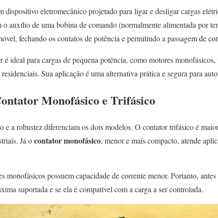
 dispositivo eletromecânico projetado para ligar e desligar cargas elét
m o auxílio de uma bobina de comando (normalmente alimentada por tens
óvel, fechando os contatos de potência e permitindo a passagem de corr
tor é ideal para cargas de pequena potência, como motores monofásicos, 
esidenciais. Sua aplicação é uma alternativa prática e segura para aut
Contator Monofásico e Trifásico
 e a robustez diferenciam os dois modelos. O contator trifásico é maior
contator monofásico
triais. Já o
, menor e mais compacto, atende apl
s monofásicos possuem capacidade de corrente menor. Portanto, antes de
máxima suportada e se ela é compatível com a carga a ser controlada.