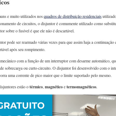
icos
ns e muito utilizados nos
quadros de distribuição residenciais
utilizad
onamento de circuitos, o disjuntor é comumente utilizado como substitu
or sobre o fusível é que ele não é descartável.
ntor pode ser rearmado várias vezes para que assim haja a continuação
cartável após seu rompimento.
o mecânico com a função de um interruptor com desarme automático, q
 sobrecarga ou curto-circuito. O disjuntor foi desenvolvido com o int
ocorra uma corrente de pico maior que o limite suportado pelo mesmo.
térmico
magnético
termomagnéticos
disjuntores estão o
,
e
.