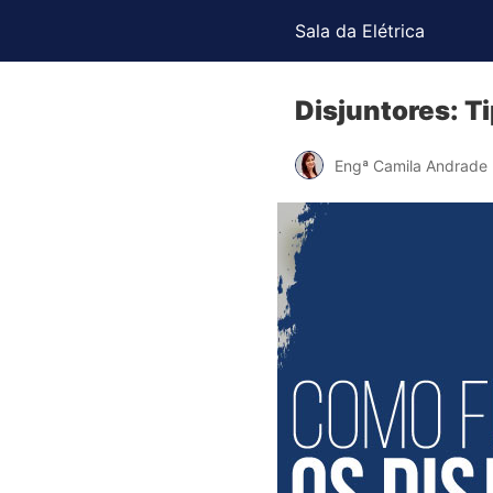
Sala da Elétrica
Disjuntores: T
Engª Camila Andrade