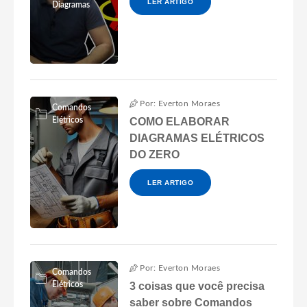
LER ARTIGO
Diagramas
Por: Everton Moraes
Comandos
Elétricos
COMO ELABORAR
DIAGRAMAS ELÉTRICOS
DO ZERO
LER ARTIGO
Por: Everton Moraes
Comandos
Elétricos
3 coisas que você precisa
saber sobre Comandos