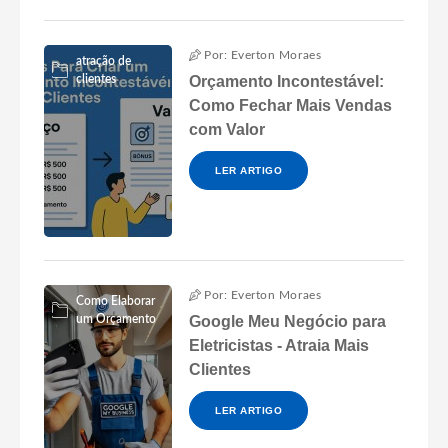
Por: Everton Moraes
atração de
clientes
Orçamento Incontestável:
Como Fechar Mais Vendas
com Valor
LER ARTIGO
Por: Everton Moraes
Como Elaborar
um Orçamento
Google Meu Negócio para
Eletricistas - Atraia Mais
Clientes
LER ARTIGO