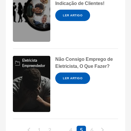
Indicação de Clientes!
LER ARTIGO
Não Consigo Emprego de
Eletricista
Eletricista, O Que Fazer?
Empreendedor
LER ARTIGO
1
2
…
4
5
6