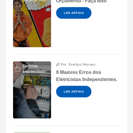
Orçamento - Faça Isso
um Orçamento
LER ARTIGO
Por: Everton Moraes
Eletricista
Empreendedor
8 Maiores Erros dos
Eletricistas Independentes.
LER ARTIGO