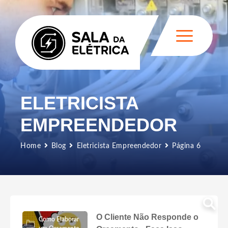
ELETRICISTA
EMPREENDEDOR
Home
Blog
Eletricista Empreendedor
Página 6
O Cliente Não Responde o
Como Elaborar