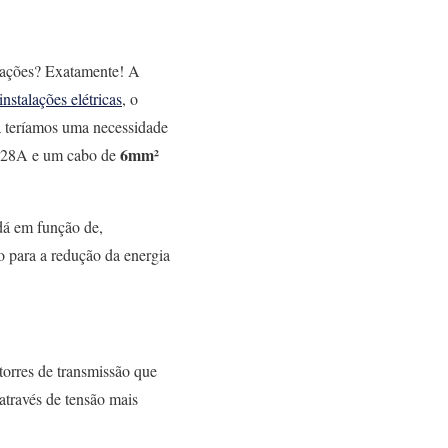
uações? Exatamente!
A
instalações elétricas
, o
ma teríamos uma necessidade
6mm²
té 28A e um cabo de
dá em função de,
o para a redução da energia
 torres de transmissão que
através de tensão mais