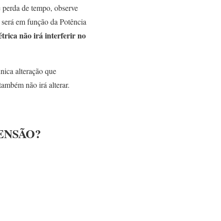
e perda de tempo, observe
a será em função da Potência
étrica não irá interferir no
ica alteração que
também não irá alterar.
ENSÃO?