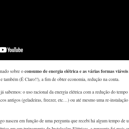
consumo de energia elétrica e as várias formas viávei
onado sobre o
 e também (É Claro!!), a fim de obter economia, redução na conta.
á sabemos: o uso racional da energia elétrica com a redução do tempo d
icos antigos (geladeiras, freezer, etc…) ou até mesmo uma re-instalação 
rtigo nasceu em função de uma pergunta que recebi há algum tempo de
trica em um treinamento de Instalações Elétricas, a pergunta foi mais 