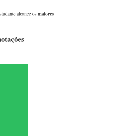
maiores
estudante alcance os
notações