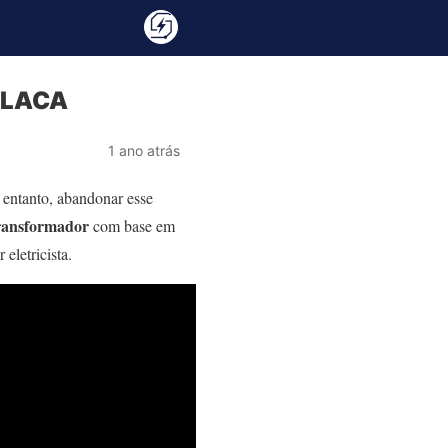
 PLACA
1 ano atrás
 entanto, abandonar esse
transformador
com base em
eletricista.