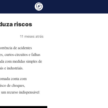
duza riscos
11 meses atrás
rrência de acidentes
, curtos-circuitos e falhas
itada com medidas simples de
is e industriais.
e tomada conta com
risco de choques,
e um recurso indispensável