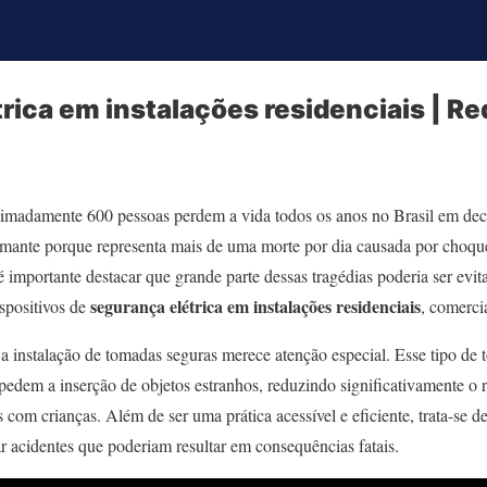
rica em instalações residenciais | Re
madamente 600 pessoas perdem a vida todos os anos no Brasil em deco
rmante porque representa mais de uma morte por dia causada por choques
é importante destacar que grande parte dessas tragédias poderia ser ev
segurança elétrica em instalações residenciais
spositivos de
, comercia
, a instalação de tomadas seguras merece atenção especial. Esse tipo d
edem a inserção de objetos estranhos, reduzindo significativamente o 
com crianças. Além de ser uma prática acessível e eficiente, trata-se d
tar acidentes que poderiam resultar em consequências fatais.