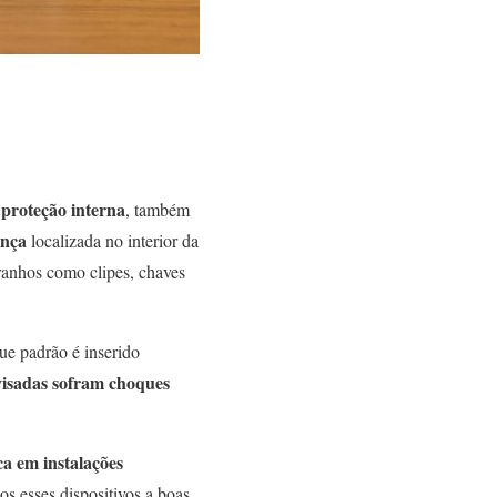
proteção interna
, também
ança
localizada no interior da
tranhos como clipes, chaves
ue padrão é inserido
avisadas sofram choques
ca em instalações
s esses dispositivos a boas