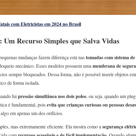
atais com Eletricistas em 2024 no Brasil
 Um Recurso Simples que Salva Vidas
tomadas com sistema de 
equenas mudanças fazem diferença está nas
membrana de segur
loqueio mecânico. Esses modelos possuem uma
ios sempre bloqueados. Dessa forma, não é possível inserir objetos es
ico de forma isolada.
pressão simultânea nos dois polos
quando há
, ou seja, quando um plug
evita que crianças curiosas ou pessoas des
stica é fundamental, pois
r algo em apenas um dos orifícios.
segurança elétri
imples, mas extremamente eficiente. Ela mostra como a
recursos acessíveis e de fácil implementação
ecida com
. Quando aliamo