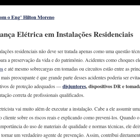
com o Eng° Hilton Moreno
ança Elétrica em Instalações Residenciais
alações residenciais não deve ser tratada apenas como uma questão técni
para a preservação da vida e do patrimônio. Acidentes como choques el
os
e até mesmo sobrecargas em tomadas ou circuitos estão entre as princ
O mais preocupante é que grande parte desses acidentes poderia ser evi
disjuntores
, dispositivos DR e tomad
itivos de proteção adequados —
tação correta de profissionais qualificados.
etricista vai muito além de executar a instalação. Cabe a ele assumir um
o cliente sobre os riscos reais e explicando como preveni-los. Quando o e
importância do uso de materiais de qualidade e normas técnicas, ele de
e tornar um verdadeiro agente de prevenção. Assim, contribui diretamente