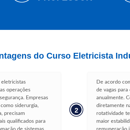
ntagens do Curso Eletricista Indu
eletricistas
De acordo com
uas operações
de vagas para e
 segurança. Empresas
anualmente. C
 como siderurgia,
diretamente na
2
a, precisam
rotatividade t
is qualificados para
maior estabili
omação de sistemas
remuneração ini