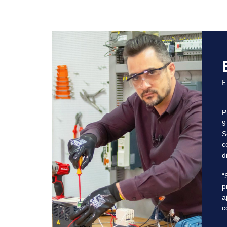
E
P
9
S
c
d
“
p
a
c