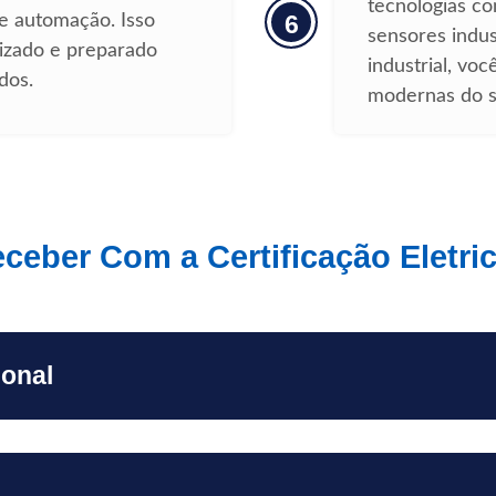
tecnologias co
6
 e automação. Isso
sensores indust
rizado e preparado
industrial, vo
dos.
modernas do s
eber Com a Certificação Eletrici
ional