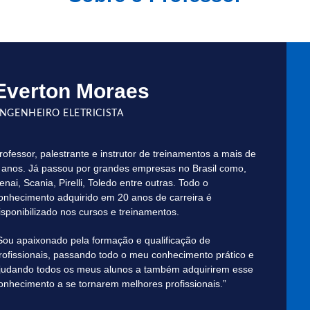
Antôn
aluno d
Everton Moraes
NGENHEIRO ELETRICISTA
rofessor, palestrante e instrutor de treinamentos a mais de
 anos. Já passou por grandes empresas no Brasil como,
enai, Scania, Pirelli, Toledo entre outras. Todo o
onhecimento adquirido em 20 anos de carreira é
isponibilizado nos cursos e treinamentos.
José
Sou apaixonado pela formação e qualificação de
aluno d
rofissionais, passando todo o meu conhecimento prático e
judando todos os meus alunos a também adquirirem esse
onhecimento a se tornarem melhores profissionais.”