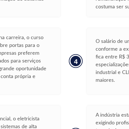
costuma ser sup
a carreira, o curso
O salário de um
abre portas para o
conforme a exp
mpresas preferem
fica entre R$
4
zados para serviços
especializaçõ
grande oportunidade
industrial e C
conta própria e
maiores.
A indústria es
cial, o eletricista
exigindo profis
 sistemas de alta