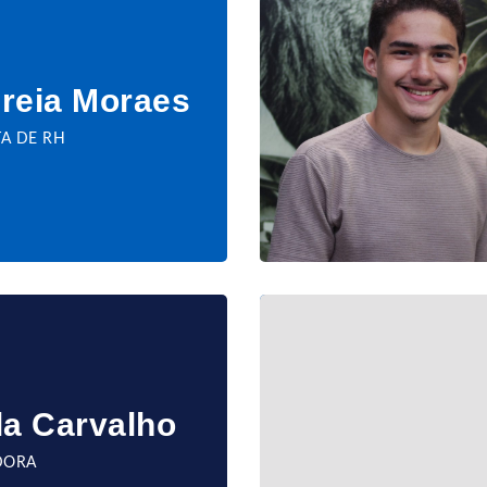
reia Moraes
TA DE RH
la Carvalho
DORA