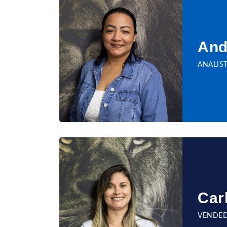
And
ANALIS
Car
VENDE