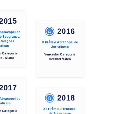
2015
2016
 Abracopel de
mo Segurança
stalações
X Prêmio Abracopel de
tricas
Jornalismo
r Categoria
Vencedor Categoria
et - Áudio
Internet Vídeo
2017
2018
 Abracopel de
nalismo
XII Prêmio Abracopel
r Categoria
de Jornalismo