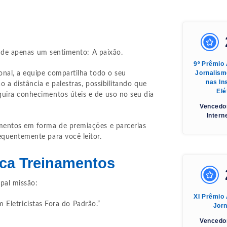
s de apenas um sentimento: A paixão.
9º Prêmio
Jornalis
onal, a equipe compartilha todo o seu
nas In
 a distância e palestras, possibilitando que
Elé
uira conhecimentos úteis e de uso no seu dia
Vencedo
Intern
mentos em forma de premiações e parcerias
quentemente para você leitor.
ica Treinamentos
ipal missão:
XI Prêmio
 Eletricistas Fora do Padrão.”
Jor
Vencedo