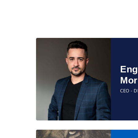
Eng
Mor
CEO - 