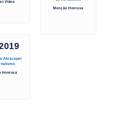
net Vídeo
Menção Honrosa
2019
io Abracopel
rnalismo
 Honrosa