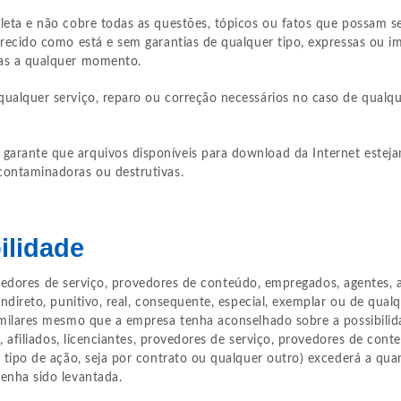
eta e não cobre todas as questões, tópicos ou fatos que possam ser
recido como está e sem garantias de qualquer tipo, expressas ou imp
ias a qualquer momento.
qualquer serviço, reparo ou correção necessários no caso de qualq
rante que arquivos disponíveis para download da Internet estejam 
contaminadoras ou destrutivas.
ilidade
provedores de serviço, provedores de conteúdo, empregados, agentes,
ndireto, punitivo, real, consequente, especial, exemplar ou de qualq
similares mesmo que a empresa tenha aconselhado sobre a possibili
s, afiliados, licenciantes, provedores de serviço, provedores de co
o tipo de ação, seja por contrato ou qualquer outro) excederá a qu
enha sido levantada.