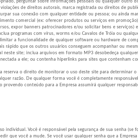
priado, perguntar sobre informações pessoais ou qualquer outro do t
violações de direitos autorais, marca registrada ou direitos de pub
eturpar sua conexão com qualquer entidade ou pessoa; ou ainda mani
mento comercial (ex: oferecer produtos ou serviços em promoção
ursos, expor banners patrocinadores e/ou solicitar bens e serviços)
 inclua programas com vírus, worms e/ou Cavalos de Tróia ou qualq
 limitar a funcionalidade de qualquer software ou hardware de com
mais rápido que os outros usuários conseguem acompanhar ou mesmo
al neste site; inclua arquivos em formato MP3 desobedeça qualquer
onectada a ele; ou contenha hiperlinks para sites que contenham 
 reserva o direito de monitorar o uso deste site para determinar
lquer razão. De qualquer forma você é completamente responsável
ro provendo conteúdo para a Empresa assumirá qualquer responsab
o individual. Você é responsável pela segurança de sua senha (se f
pedir que você a mude. Se você usar qualquer senha que a Empresa 