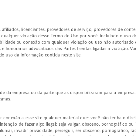
is, afiliados, licenciantes, provedores de serviço, provedores de co
de qualquer violação desse Termo de Uso por você, incluindo o uso 
bilidade ou conexão com qualquer violação ou uso não autorizado
 e honorários advocatícios das Partes Isentas ligadas a violação. V
 do uso da informação contida neste site.
ade da empresa ou da parte que as disponibilizaram para a empresa.
esmas.
r conexão a esse site qualquer material que: você não tenha o direi
a intenção de fazer algo ilegal; seja vulgar, obsceno, pornográfico o
aluniar, invadir privacidade, perseguir, ser obsceno, pornográfico, r