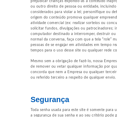
prejudicar crianças expondo-as a conteúdo inapro
ou outro direito de pessoa ou entidade, incluindo 
considerados para violar a lei; personifique ou d
origem do conteúdo promova qualquer empreendi
atividade comercial (ex: realizar sorteios ou conc
solicitar fundos, divulgações ou patrocinadores;
computador destinado a interromper, destruir ou
normal da conversa, faça com que a tela “role” 
pessoas de se engajar em atividades em tempo re
tempos para o uso desse site ou qualquer rede c
Mesmo sem a obrigação de fazê-lo, nossa Empresa
de remover ou vetar qualquer informação por qua
concorda que nem a Empresa ou qualquer tercei
ou referido terceiro a respeito de qualquer envio.
Segurança
Toda senha usada para este site é somente para us
a segurança de sua senha e ao seu critério pode 