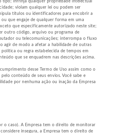
ipo; infrinja qualquer propriedade intelectual
licidade; violam qualquer lei ou podem ser
pula títulos ou identificadores para encobrir a
) ou que engaje de qualquer forma em uma
 exceto que especificamente autorizado neste site;
uer outro código, arquivo ou programa de
putador ou telecomunicações; interrompa o fluxo
 agir de modo a afetar a habilidade de outras
 política ou regra estabelecida de tempos em
conteúdo que se enquadrem nas descrições acima.
 o cumprimento desse Termo de Uso assim como o
 pelo conteúdo de seus envios. Você sabe e
ilidade por nenhuma ação ou inação da Empresa
or o caso). A Empresa tem o direito de monitorar
considere insegura, a Empresa tem o direito de