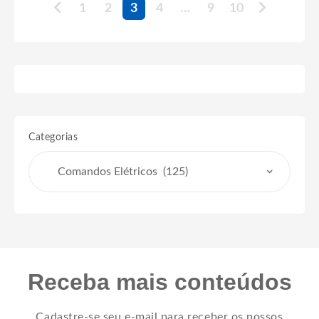
1
2
3
4
…
9
10
Categorias
Receba mais conteúdos
Cadastre-se seu e-mail para receber os nossos