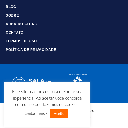
BLOG
SOBRE
ÁREA DO ALUNO
CONTATO
TERMOS DE USO
POLÍTICA DE PRIVACIDADE
Este site usa cookies para melhorar sua
experiência. Ao aceitar você concorda
com o uso que fazemos de cookies,
© Copyright - Todos os direitos
Saiba mais
-
Aceito
reservados - Sala da Elétrica