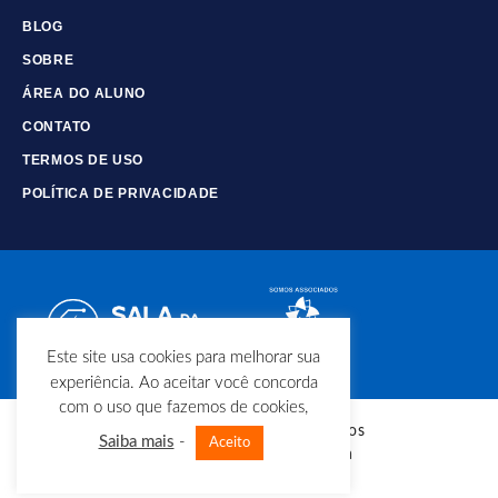
BLOG
SOBRE
ÁREA DO ALUNO
CONTATO
TERMOS DE USO
POLÍTICA DE PRIVACIDADE
Este site usa cookies para melhorar sua
experiência. Ao aceitar você concorda
com o uso que fazemos de cookies,
© Copyright - Todos os direitos
Saiba mais
-
Aceito
reservados - Sala da Elétrica