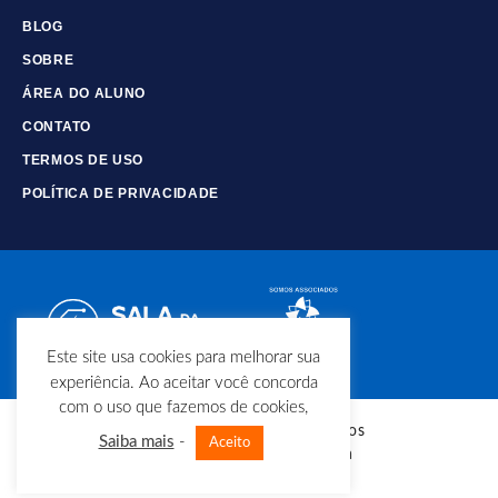
BLOG
SOBRE
ÁREA DO ALUNO
CONTATO
TERMOS DE USO
POLÍTICA DE PRIVACIDADE
Este site usa cookies para melhorar sua
experiência. Ao aceitar você concorda
com o uso que fazemos de cookies,
© Copyright - Todos os direitos
Saiba mais
-
Aceito
reservados - Sala da Elétrica