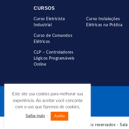
CURSOS
Curso Eletricista
Curso Instalações
Industrial
Elétricas na Prática
Curso de Comandos
Elétricos
CLP – Controladores
Lógicos Programáveis
Online
Este site usa cookies para melhorar sua
experiência. Ao aceitar você concorda
com o uso que fazemos de cookies,
Saiba mais
-
Aceito
© Copyright - Todos os direitos reservados - Sala 