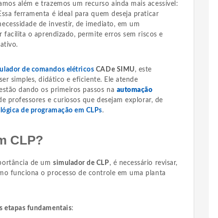
amos além e trazemos um recurso ainda mais acessível:
 Essa ferramenta é ideal para quem deseja praticar
ecessidade de investir, de imediato, em um
 facilita o aprendizado, permite erros sem riscos e
ativo.
ulador de comandos elétricos
CADe SIMU
, este
er simples, didático e eficiente. Ele atende
 estão dando os primeiros passos na
automação
de professores e curiosos que desejam explorar, de
 lógica de programação em CLPs
.
m CLP?
portância de um
simulador de CLP
, é necessário revisar,
omo funciona o processo de controle em uma planta
ês etapas fundamentais
: