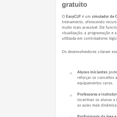
gratuito
O
EasyCLP
é um
simulador de 
treinamento, oferecendo recur
muito mais acessível. Ele func
visualização, a programação e
utilizada em controladores lógi
Os desenvolvedores criaram esse
Alunos iniciantes
podem
reforçar os conceitos 
equipamentos caros.
Professores e instruto
incentivar os alunos a
as aulas mais dinâmicas
Profissionais da área e