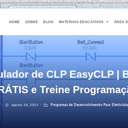
HOME
SOBRE
BLOG
MATERIAIS EDUCATIVOS
ÁREA 
lador de CLP EasyCLP | 
RÁTIS e Treine Programaç
agosto 18, 2013
Programas de Desenvolvimento Para Eletricista