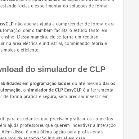
 testando ideias e experimentando soluções de forma
EasyCLP
não apenas ajuda a compreender de forma clara
automação, como também facilita o estudo tanto em
 ensino. Dessa maneira, ele se torna um recurso
ir na área elétrica e industrial, combinando teoria e
simples e eficiente.
wnload do simulador de CLP
habilidades em programação ladder
ou até mesmo
dar os
 automação
, o
simulador de CLP EasyCLP
é a ferramenta
ar de forma prática e segura, sem precisar investir em
til para estudantes que precisam praticar os conceitos
bém ajuda professores que querem incentivar a interação
Além disso, é uma ótima opção para profissionais
recursos da automação industrial em casa.