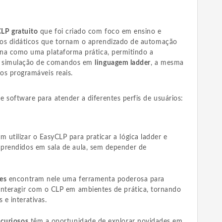
CLP gratuito
que foi criado com foco em ensino e
sos didáticos que tornam o aprendizado de automação
iona como uma plataforma prática, permitindo a
 a simulação de comandos em
linguagem ladder
, a mesma
cos programáveis reais.
 software para atender a diferentes perfis de usuários:
 utilizar o EasyCLP para praticar a lógica ladder e
aprendidos em sala de aula, sem depender de
res
encontram nele uma ferramenta poderosa para
 interagir com o CLP em ambientes de prática, tornando
 e interativas.
 curiosos
têm a oportunidade de explorar novidades em