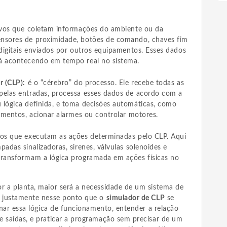
ivos que coletam informações do ambiente ou da
nsores de proximidade, botões de comando, chaves fim
 digitais enviados por outros equipamentos. Esses dados
á acontecendo em tempo real no sistema.
r (CLP):
é o “cérebro” do processo. Ele recebe todas as
pelas entradas, processa esses dados de acordo com a
 lógica definida, e toma decisões automáticas, como
pamentos, acionar alarmes ou controlar motores.
os que executam as ações determinadas pelo CLP. Aqui
adas sinalizadoras, sirenes, válvulas solenoides e
transformam a lógica programada em ações físicas no
r a planta, maior será a necessidade de um sistema de
É justamente nesse ponto que o
simulador de CLP
se
einar essa lógica de funcionamento, entender a relação
e saídas, e praticar a programação sem precisar de um