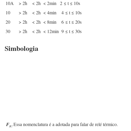
10A
> 2h
< 2h
< 2min
2 ≤ t ≤ 10s
10
> 2h
< 2h
< 4min
4 ≤ t ≤ 10s
20
> 2h
< 2h
< 8min
6 ≤ t ≤ 20s
30
> 2h
< 2h
< 12min
9 ≤ t ≤ 30s
Simbologia
F
Essa nomenclatura é a adotada para falar de relé térmico.
x: