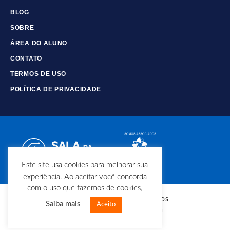
BLOG
SOBRE
ÁREA DO ALUNO
CONTATO
TERMOS DE USO
POLÍTICA DE PRIVACIDADE
Este site usa cookies para melhorar sua
experiência. Ao aceitar você concorda
com o uso que fazemos de cookies,
© Copyright - Todos os direitos
Saiba mais
-
Aceito
reservados - Sala da Elétrica