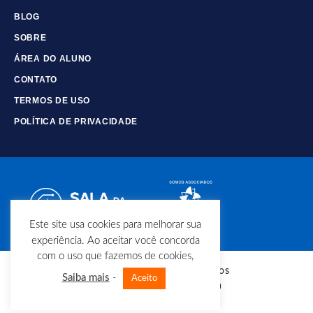
BLOG
SOBRE
ÁREA DO ALUNO
CONTATO
TERMOS DE USO
POLÍTICA DE PRIVACIDADE
Este site usa cookies para melhorar sua
experiência. Ao aceitar você concorda
com o uso que fazemos de cookies,
© Copyright - Todos os direitos
Saiba mais
-
Aceito
reservados - Sala da Elétrica