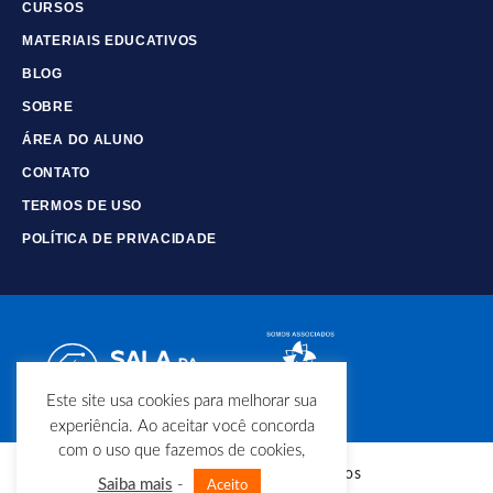
CURSOS
MATERIAIS EDUCATIVOS
BLOG
SOBRE
ÁREA DO ALUNO
CONTATO
TERMOS DE USO
POLÍTICA DE PRIVACIDADE
Este site usa cookies para melhorar sua
experiência. Ao aceitar você concorda
com o uso que fazemos de cookies,
© Copyright - Todos os direitos
Saiba mais
-
Aceito