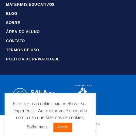
MATERIAIS EDUCATIVOS
BLOG
SOBRE
ÁREA DO ALUNO
CONTATO
TERMOS DE USO
POLÍTICA DE PRIVACIDADE
Este site usa cookies para melhorar sua
experiência. Ao aceitar você concorda
com o uso que fazemos de cookies,
© Copyright - Todos os direitos
Saiba mais
-
Aceito
reservados - Sala da Elétrica