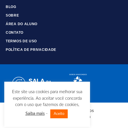
BLOG
SOBRE
ÁREA DO ALUNO
CONTATO
TERMOS DE USO
POLÍTICA DE PRIVACIDADE
Este site usa cookies para melhorar sua
experiência. Ao aceitar você concorda
com o uso que fazemos de cookies,
© Copyright - Todos os direitos
Saiba mais
-
Aceito
reservados - Sala da Elétrica