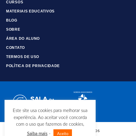
CURSOS
MATERIAIS EDUCATIVOS
BLOG
SOBRE
ÁREA DO ALUNO
CONTATO
TERMOS DE USO
POLÍTICA DE PRIVACIDADE
Este site usa cookies para melhorar sua
experiência. Ao aceitar você concorda
com o uso que fazemos de cookies,
© Copyright - Todos os direitos
Saiba mais
-
Aceito