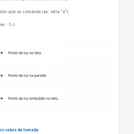
tor que as comanda (ex: letra “a”),
x: -1-).
dos cabos da tomada