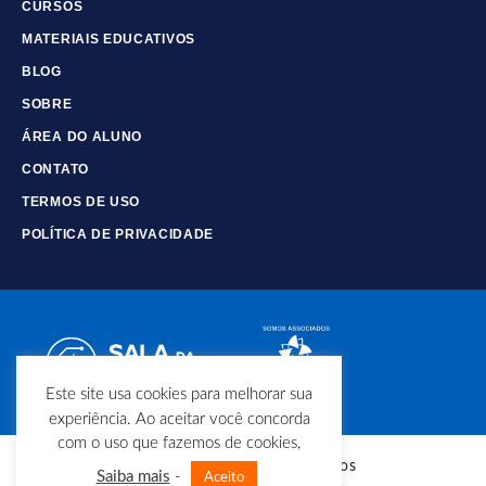
CURSOS
MATERIAIS EDUCATIVOS
BLOG
SOBRE
ÁREA DO ALUNO
CONTATO
TERMOS DE USO
POLÍTICA DE PRIVACIDADE
Este site usa cookies para melhorar sua
experiência. Ao aceitar você concorda
com o uso que fazemos de cookies,
© Copyright - Todos os direitos
Saiba mais
-
Aceito