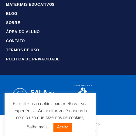
MATERIAIS EDUCATIVOS
BLOG
SOBRE
ÁREA DO ALUNO
CONTATO
TERMOS DE USO
POLÍTICA DE PRIVACIDADE
Este site usa cookies para melhorar sua
experiência. Ao aceitar você concorda
com o uso que fazemos de cookies,
© Copyright - Todos os direitos
Saiba mais
-
Aceito
reservados - Sala da Elétrica