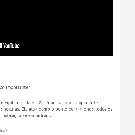
tão importante?
de Equipotencialização Principal, um componente
cas seguras. Ele atua como o ponto central onde todos os
 instalação se encontram.
ica?