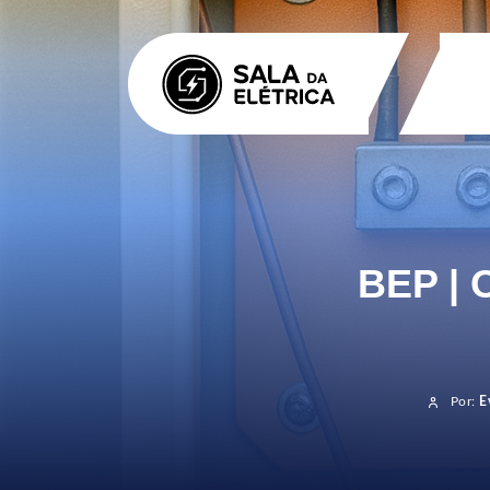
BEP | 
Por:
E