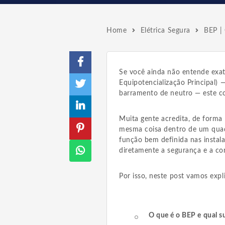
Home
Elétrica Segura
BEP | 
Se você ainda não entende exa
Equipotencialização Principal)
barramento de neutro — este co
Muita gente acredita, de forma
mesma coisa dentro de um quad
função bem definida nas instal
diretamente a segurança e a co
Por isso, neste post vamos expli
O que é o BEP e qual su