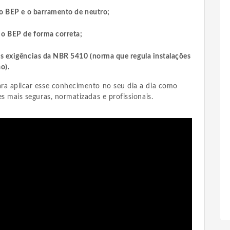
 o BEP e o barramento de neutro;
 o BEP de forma correta;
s exigências da NBR 5410 (norma que regula instalações
o).
ara aplicar esse conhecimento no seu dia a dia como
ões mais seguras, normatizadas e profissionais.