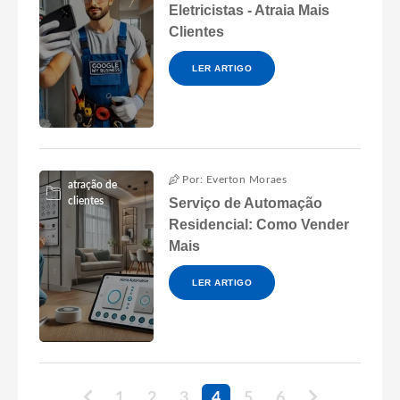
Eletricistas - Atraia Mais
Clientes
LER ARTIGO
Por: Everton Moraes
atração de
clientes
Serviço de Automação
Residencial: Como Vender
Mais
LER ARTIGO
1
2
3
4
5
6