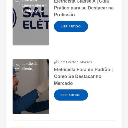
Diversos e
Eletricista Classe A | Guia
Curiosidades em
Prático para se Destacar na
Salada Elétrica
Profissão
LER ARTIGO
Por: Everton Moraes
atração de
clientes
Eletricista Fora do Padrão |
Como Se Destacar no
Mercado
LER ARTIGO