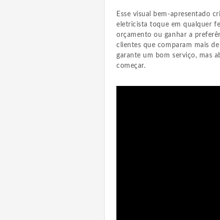
Esse visual bem-apresentado c
eletricista toque em qualquer f
orçamento ou ganhar a preferên
clientes que comparam mais de
garante um bom serviço, mas ab
começar.