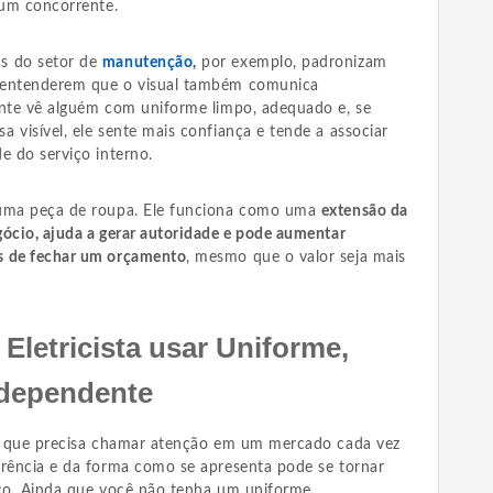
 um concorrente.
s do setor de
manutenção
,
por exemplo, padronizam
 entenderem que o visual também comunica
ente vê alguém com uniforme limpo, adequado e, se
 visível, ele sente mais confiança e tende a associar
e do serviço interno.
 uma peça de roupa. Ele funciona como uma
extensão da
gócio, ajuda a gerar autoridade e pode aumentar
s de fechar um orçamento
, mesmo que o valor seja mais
Eletricista usar Uniforme,
dependente
e, que precisa chamar atenção em um mercado cada vez
arência e da forma como se apresenta pode se tornar
ico. Ainda que você não tenha um uniforme