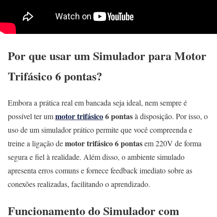
Por que usar um Simulador para Motor
Trifásico 6 pontas?
Embora a prática real em bancada seja ideal, nem sempre é
motor trifásico
6 pontas
possível ter um
à disposição. Por isso, o
uso de um simulador prático permite que você compreenda e
motor trifásico 6 pontas
treine a ligação de
em 220V de forma
segura e fiel à realidade. Além disso, o ambiente simulado
apresenta erros comuns e fornece feedback imediato sobre as
conexões realizadas, facilitando o aprendizado.
Funcionamento do Simulador com