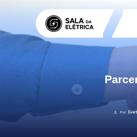
Parce
Por:
Ever