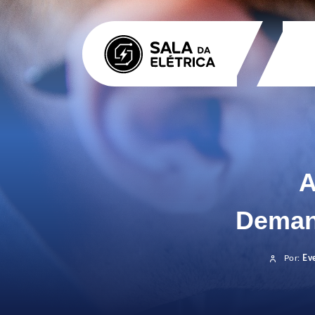
A
Demand
Por:
Ev