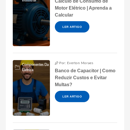
Industrial
Cálculo de Consumo de
Motor Elétrico | Aprenda a
Calcular
LER ARTIGO
Por: Everton Moraes
Componentes Da
Elétrica
Banco de Capacitor | Como
Reduzir Custos e Evitar
Multas?
LER ARTIGO