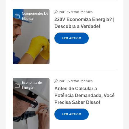
Por: Everton Moraes
Componentes Da
Elétrica
220V Economiza Energia? |
Descubra a Verdade!
LER ARTIGO
Por: Everton Moraes
Economia de
Energia
Antes de Calcular a
Potência Demandada, Você
Precisa Saber Disso!
LER ARTIGO