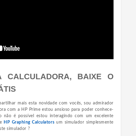
A CALCULADORA, BAIXE O
ÁTIS
artilhar mais esta novidade com vocês, sou admirador
agora com a HP Prime estou ansioso para poder conhece-
so não é possível estou interagindo com um excelente
te
HP Graphing Calculators
um simulador simplesmente
ste simulador ?