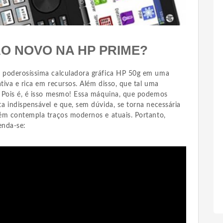
ÃO NOVO NA HP PRIME?
 poderosíssima calculadora gráfica HP 50g em uma
ativa e rica em recursos. Além disso, que tal uma
 Pois é, é isso mesmo! Essa máquina, que podemos
a indispensável e que, sem dúvida, se torna necessária
ém contempla traços modernos e atuais. Portanto,
enda-se: