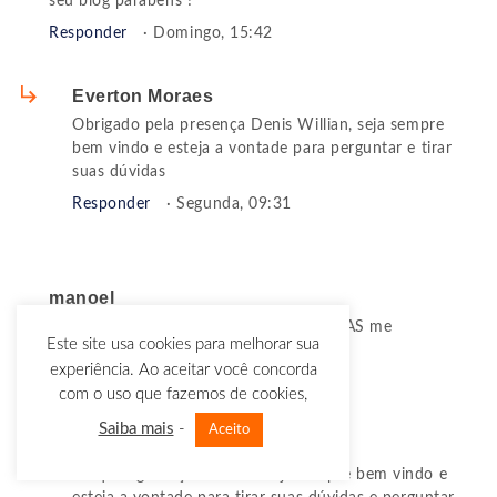
seu blog parabens !
Responder
· Domingo, 15:42
Everton Moraes
Obrigado pela presença Denis Willian, seja sempre
bem vindo e esteja a vontade para perguntar e tirar
suas dúvidas
Responder
· Segunda, 09:31
manoel
OBRIGADO EVERTON PELAS DICAS ELAS me
Este site usa cookies para melhorar sua
motivaram muito excelente blog
experiência. Ao aceitar você concorda
Responder
· Segunda, 03:02
com o uso que fazemos de cookies,
Saiba mais
-
Aceito
Everton Moraes
Eu que agradeço Manoel! seja sempre bem vindo e