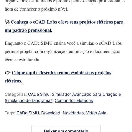
organizados, estruturados e prontos para execução profissional, é
hora de conhecer o próximo nível.
🚀
Conheça o eCAD Labs e leve seus projetos elétricos para
um padrão profissional.
Enquanto o CADe SIMU ensina você a simular, o eCAD Labs
permite projetar com organização, automação e documentação
técnica estruturada.
👉
Clique aqui e descubra como evoluir seus projetos
elétricos.
Categorias:
CADe Simu: Simulador Avançado para Criação e
Simulação de Diagramas
,
Comandos Elétricos
Tags:
CADe SIMU
,
Download
,
Novidades
,
Video Aula
Deixar um comentário