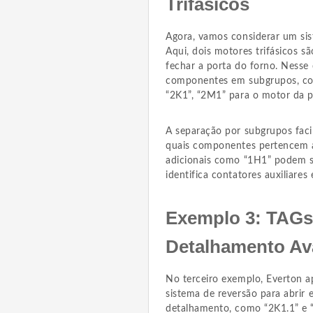
Trifásicos
Agora, vamos considerar um si
Aqui, dois motores trifásicos s
fechar a porta do forno. Nesse 
componentes em subgrupos, com
“2K1”, “2M1” para o motor da p
A separação por subgrupos facil
quais componentes pertencem a
adicionais como “1H1” podem se
identifica contatores auxiliares 
Exemplo 3: TAGs
Detalhamento A
No terceiro exemplo, Everton a
sistema de reversão para abrir 
detalhamento, como “2K1.1” e 