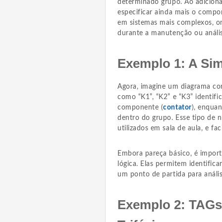
determinado grupo. Ao adiciona
especificar ainda mais o compon
em sistemas mais complexos, on
durante a manutenção ou anális
Exemplo 1: A Si
Agora, imagine um diagrama c
como “K1”, “K2” e “K3” identific
componente (
contator
), enqua
dentro do grupo. Esse tipo de
utilizados em sala de aula, e fac
Embora pareça básico, é impo
lógica. Elas permitem identifi
um ponto de partida para análi
Exemplo 2: TAGs