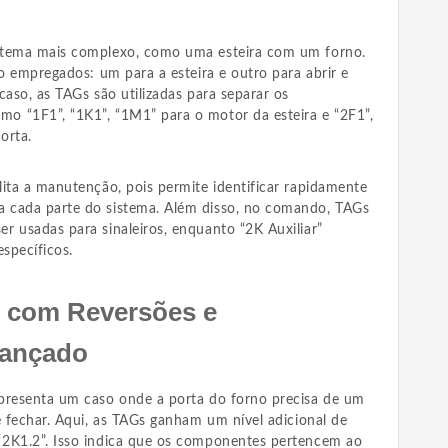
stema mais complexo, como uma esteira com um forno.
ão empregados: um para a esteira e outro para abrir e
caso, as TAGs são utilizadas para separar os
o “1F1”, “1K1”, “1M1” para o motor da esteira e “2F1”,
orta.
ita a manutenção, pois permite identificar rapidamente
 cada parte do sistema. Além disso, no comando, TAGs
r usadas para sinaleiros, enquanto “2K Auxiliar”
específicos.
 com Reversões e
vançado
presenta um caso onde a porta do forno precisa de um
e fechar. Aqui, as TAGs ganham um nível adicional de
“2K1.2”. Isso indica que os componentes pertencem ao