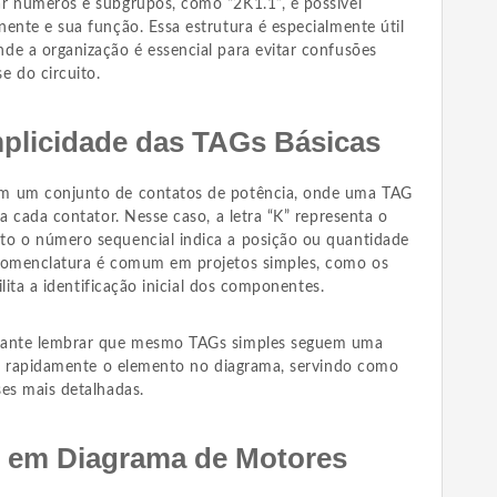
r números e subgrupos, como “2K1.1”, é possível
ente e sua função. Essa estrutura é especialmente útil
de a organização é essencial para evitar confusões
e do circuito.
mplicidade das TAGs Básicas
om um conjunto de contatos de potência, onde uma TAG
a cada contator. Nesse caso, a letra “K” representa o
nto o número sequencial indica a posição ou quantidade
 nomenclatura é comum em projetos simples, como os
ilita a identificação inicial dos componentes.
rtante lembrar que mesmo TAGs simples seguem uma
car rapidamente o elemento no diagrama, servindo como
ses mais detalhadas.
 em Diagrama de Motores