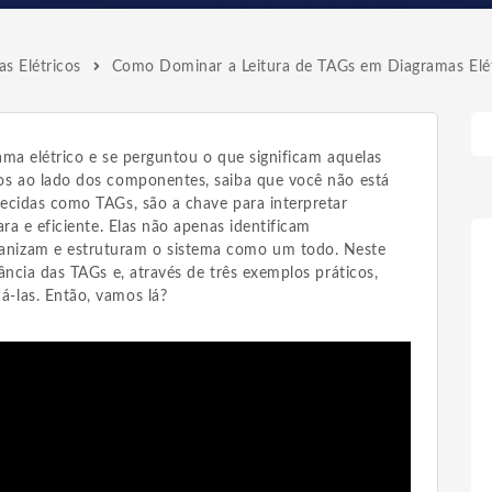
s Elétricos
Como Dominar a Leitura de TAGs em Diagramas Elét
ama elétrico e se perguntou o que significam aquelas
os ao lado dos componentes, saiba que você não está
ecidas como TAGs, são a chave para interpretar
ra e eficiente. Elas não apenas identificam
nizam e estruturam o sistema como um todo. Neste
ância das TAGs e, através de três exemplos práticos,
-las. Então, vamos lá?