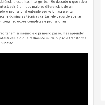
istência e escolhas inteligentes. Ele descobriu que saber
testáveis é um dos maiores diferenciais de um
ando o profissional entende seu valor, apresenta
ça, e domina as técnicas certas, ele deixa de apenas
ntregar soluções completas e profissionais.
reditar em si mesmo é o primeiro passo, mas aprender
ntestáveis é o que realmente muda o jogo e transforma
 sucesso.