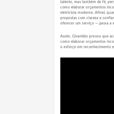
talento, mas também de fé, pers
como elaborar orçamentos incon
eletricista moderno. Afinal, qu
propostas com clareza e confian
oferecer um serviço — passa a e
Assim, Givanildo provou que ac
como elaborar orçamentos inco
o esforço em reconhecimento e