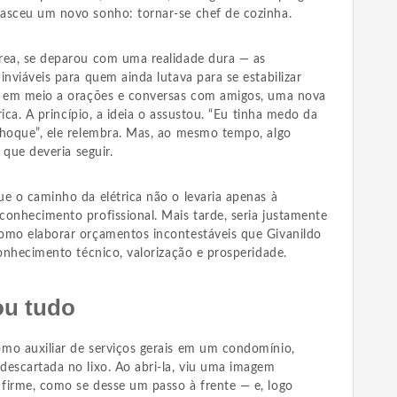
asceu um novo sonho: tornar-se chef de cozinha.
rea, se deparou com uma realidade dura — as
inviáveis para quem ainda lutava para se estabilizar
e, em meio a orações e conversas com amigos, uma nova
trica. A princípio, a ideia o assustou. “Eu tinha medo da
choque”, ele relembra. Mas, ao mesmo tempo, algo
 que deveria seguir.
e o caminho da elétrica não o levaria apenas à
conhecimento profissional. Mais tarde, seria justamente
omo elaborar orçamentos incontestáveis que Givanildo
conhecimento técnico, valorização e prosperidade.
ou tudo
mo auxiliar de serviços gerais em um condomínio,
descartada no lixo. Ao abri-la, viu uma imagem
firme, como se desse um passo à frente — e, logo