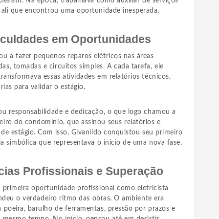
esistir. Na época, trabalhava como auxiliar de serviços
 ali que encontrou uma oportunidade inesperada.
iculdades em Oportunidades
u a fazer pequenos reparos elétricos nas áreas
s, tomadas e circuitos simples. A cada tarefa, ele
ransformava essas atividades em relatórios técnicos,
ias para validar o estágio.
ou responsabilidade e dedicação, o que logo chamou a
iro do condomínio, que assinou seus relatórios e
 de estágio. Com isso, Givanildo conquistou seu primeiro
ia simbólica que representava o início de uma nova fase.
cias Profissionais e Superação
primeira oportunidade profissional como eletricista
tendeu o verdadeiro ritmo das obras. O ambiente era
 poeira, barulho de ferramentas, pressão por prazos e