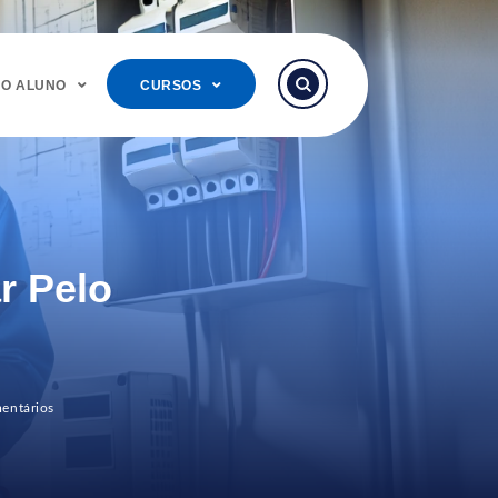
DO ALUNO
CURSOS
r Pelo
entários