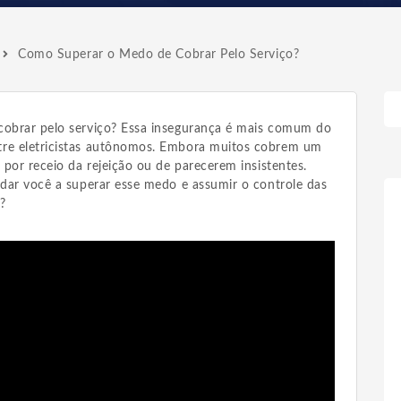
Como Superar o Medo de Cobrar Pelo Serviço?
cobrar pelo serviço? Essa insegurança é mais comum do
tre eletricistas autônomos. Embora muitos cobrem um
 por receio da rejeição ou de parecerem insistentes.
udar você a superar esse medo e assumir o controle das
?