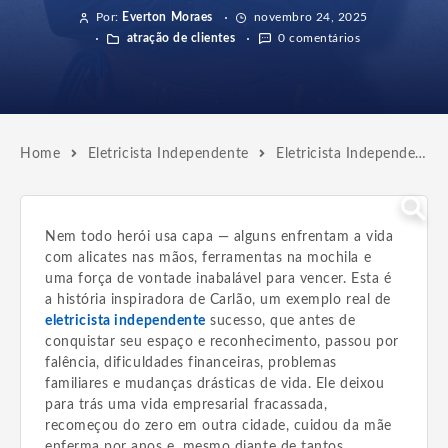
Por:
Everton Moraes
novembro 24, 2025
atração de clientes
0 comentários
Home
Eletricista Independente
Eletricista Independente Sucesso | Como Virar Referência ?!?!
Nem todo herói usa capa — alguns enfrentam a vida
com alicates nas mãos, ferramentas na mochila e
uma força de vontade inabalável para vencer. Esta é
a história inspiradora de Carlão, um exemplo real de
eletricista independente
sucesso, que antes de
conquistar seu espaço e reconhecimento, passou por
falência, dificuldades financeiras, problemas
familiares e mudanças drásticas de vida. Ele deixou
para trás uma vida empresarial fracassada,
recomeçou do zero em outra cidade, cuidou da mãe
enferma por anos e, mesmo diante de tantos