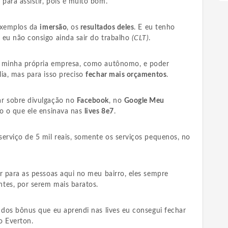
para assistir, pois é muito bom.
 exemplos da
imersão
, os
resultados deles
. E eu tenho
 eu não consigo ainda sair do trabalho
(CLT)
.
a minha própria empresa, como autônomo, e poder
ia, mas para isso preciso
fechar mais orçamentos
.
ar sobre divulgação no
Facebook
, no
Google Meu
do o que ele ensinava nas
lives 8e7
.
erviço de 5 mil reais, somente os serviços pequenos, no
r para as pessoas aqui no meu bairro, eles sempre
tes, por serem mais baratos.
 dos bônus que eu aprendi nas lives eu consegui fechar
o Everton.