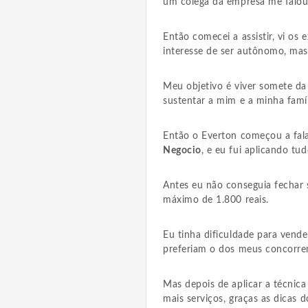
um colega da empresa me falou 
Então comecei a assistir, vi os
interesse de ser autônomo, mas
Meu objetivo é viver somete d
sustentar a mim e a minha famíl
Então o Everton começou a fal
Negocio
, e eu fui aplicando tu
Antes eu não conseguia fechar s
máximo de 1.800 reais.
Eu tinha dificuldade para vende
preferiam o dos meus concorren
Mas depois de aplicar a técnica
mais serviços, graças as dicas d