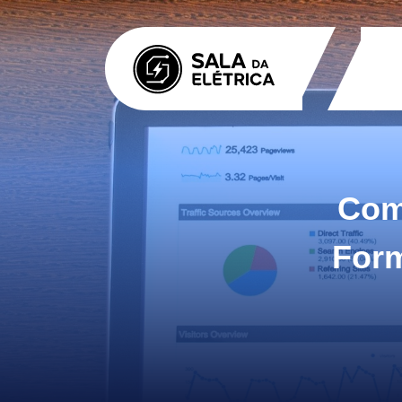
Com
Form