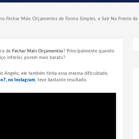
o Fechar Mais Orçamentos de Forma Simples, e Sair Na Frente da
ora de
Fechar Mais Orçamentos
? Principalmente quando
ço inferior, porem mais barato?
 do Angelo, ele também tinha essa mesma dificuldade,
8e7, no
Instagram
, teve bastante resultado.