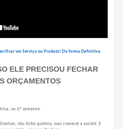
cificar um Serviço ou Produto! De forma Definitiva
SO ELE PRECISOU FECHAR
IS ORÇAMENTOS
rica, no 6º semestre.
verton, não tinha química, mas comecei a assistir. E