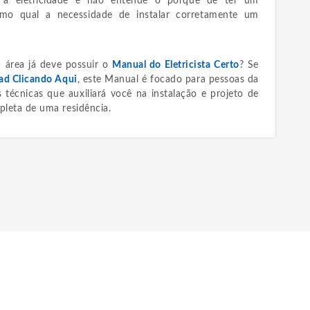
 a eletricidade e não entende o porque de ter um
smo qual a necessidade de instalar corretamente um
a área já deve possuir o
Manual do Eletricista Certo
? Se
ad Clicando Aqui
, este Manual é focado para pessoas da
 técnicas que auxiliará você na instalação e projeto de
pleta de uma residência.