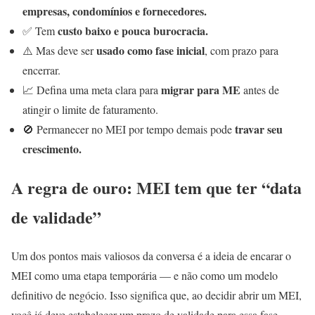
empresas, condomínios e fornecedores.
custo baixo e pouca burocracia.
✅ Tem
usado como fase inicial
⚠️ Mas deve ser
, com prazo para
encerrar.
migrar para ME
📈 Defina uma meta clara para
antes de
atingir o limite de faturamento.
travar seu
🚫 Permanecer no MEI por tempo demais pode
crescimento.
A regra de ouro: MEI tem que ter “data
de validade”
Um dos pontos mais valiosos da conversa é a ideia de encarar o
MEI como uma etapa temporária — e não como um modelo
definitivo de negócio. Isso significa que, ao decidir abrir um MEI,
você já deve estabelecer um prazo de validade para essa fase.