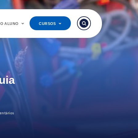
DO ALUNO
CURSOS
uia
ntários