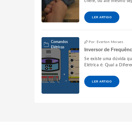
chefe, ou até mesmo sej
LER ARTIGO
Comandos
Por: Everton Moraes
Elétricos
Inversor de Frequênc
Se existe uma dúvida q
Elétrica é: Qual a Difere
LER ARTIGO