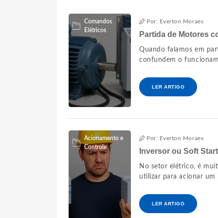
Comandos
Por: Everton Moraes
Elétricos
Partida de Motores c
Quando falamos em parti
confundem o funcionamen
LER ARTIGO
Acionamento e
Por: Everton Moraes
Controle
Inversor ou Soft Star
No setor elétrico, é mui
utilizar para acionar um 
LER ARTIGO