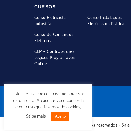
CURSOS
Curso Eletricista
Curso Instalações
Industrial
Elétricas na Prática
Curso de Comandos
Elétricos
CLP – Controladores
Lógicos Programáveis
Online
Este site usa cookies para melhorar sua
experiência. Ao aceitar você concorda
com o uso que fazemos de cookies,
Saiba mais
-
Aceito
© Copyright - Todos os direitos reservados - Sala 