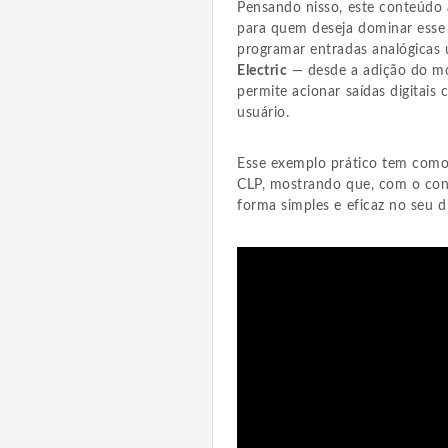
Pensando nisso, este conteúdo
para quem deseja dominar esse 
programar entradas analógicas 
Electric
— desde a adição do mó
permite acionar saídas digitais
usuário.
Esse exemplo prático tem como o
CLP, mostrando que, com o conh
forma simples e eficaz no seu di