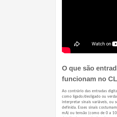
O que são entrad
funcionam no C
Ao contrário das entradas digit
como ligado/desligado ou verda
interpretar sinais variáveis, o
definida. Esses sinais costuma
mA) ou tensão (como de 0 a 10