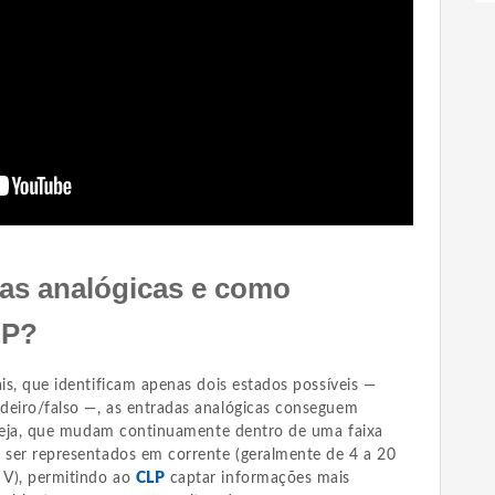
as analógicas e como
LP?
ais, que identificam apenas dois estados possíveis —
deiro/falso —, as entradas analógicas conseguem
u seja, que mudam continuamente dentro de uma faixa
m ser representados em corrente (geralmente de 4 a 20
 V), permitindo ao
CLP
captar informações mais